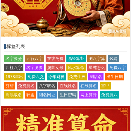
标签列表
名字缘分
五行八字
在线免费
易经算卦
测八字算
幺玲
四柱八字
名字测缘
属鼠女最
风水算命
星纯怎么
免费八字
1978年出
免费六爻
今年财神
免费生辰
测店名
出生日期
芬碧
免费测名
八字取名
在线姓名
在线算名
富甲
周易取名
轩盟
测名网址
生日密码
网上算卦
免费测八