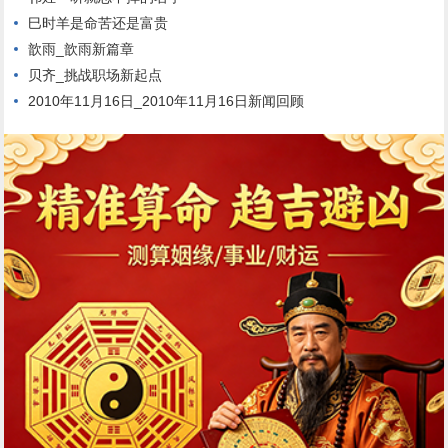
巳时羊是命苦还是富贵
歆雨_歆雨新篇章
贝齐_挑战职场新起点
2010年11月16日_2010年11月16日新闻回顾