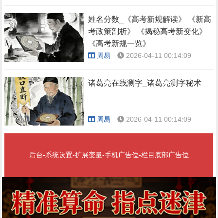
姓名分数_《高考新规解读》 《新高
考政策剖析》 《揭秘高考新变化》
《高考新规一览》
周易
2026-04-11 00:14:09
诸葛亮在线测字_诸葛亮测字秘术
周易
2026-04-11 00:14:09
后台-系统设置-扩展变量-手机广告位-栏目底部广告位