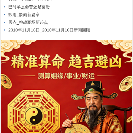
巳时羊是命苦还是富贵
歆雨_歆雨新篇章
贝齐_挑战职场新起点
2010年11月16日_2010年11月16日新闻回顾