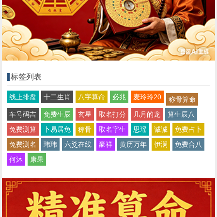
标签列表
线上排盘
十二生肖
八字算命
必兆
麦玲玲20
称骨算命
车号码吉
免费生辰
玄星
取名打分
几月的龙
算生辰八
免费测算
卜易居免
称骨
取名字生
思瑶
诚诚
免费占卜
免费测名
玮玮
六爻在线
豪祥
黄历万年
伊澜
免费合八
何沐
康果