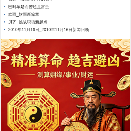
巳时羊是命苦还是富贵
歆雨_歆雨新篇章
贝齐_挑战职场新起点
2010年11月16日_2010年11月16日新闻回顾