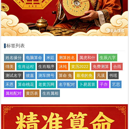
标签列表
姓名缘分
电脑算命
米廷
测算姓名
属虎和什
生辰八字
绵美
生肖运程
生肖顺序
沐纯
黄历2022
免费测算
合雨
测试名字
彼嘉
测车牌号
算命 免
最准的免
凡溪
书瑶
禾恩
算命桃花
老黄历网
名字配对
卜易居算
子亦
艺思
属相配对
黄历表
生肖属相