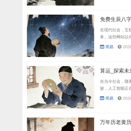
免费生辰八字
在现代社会，互
务。这些网站以
周易
202
算运_探索未
在当今社会，随
驶，人工智能正
周易
202
万年历老黄历