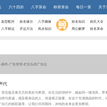
名
六十四卦
八字算命
称骨算命
每日一算
关于
血型配对
姓名缘分
八字姻缘
姓名知识
姓氏大全
八字财运
开运方法
风水知识
周公解梦
姓名算命
-插件-广告管理-栏目头部广告位
声代
，背后蕴含着无尽的美好与希望。在生活的琐碎中，她如同一缕清风，带
热情与真诚，感染着身边的人，传递着正能量。在这个充满挑战的时代，
于自己的精彩篇章。让我们共同期待，沐纯的未来会更加辉煌。