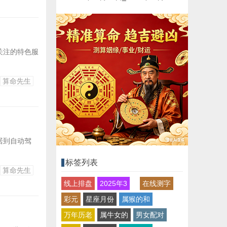
关注的特色服
算命先生
居到自动驾
标签列表
算命先生
线上排盘
2025年3
在线测字
彩元
星座月份
属猴的和
万年历老
属牛女的
男女配对