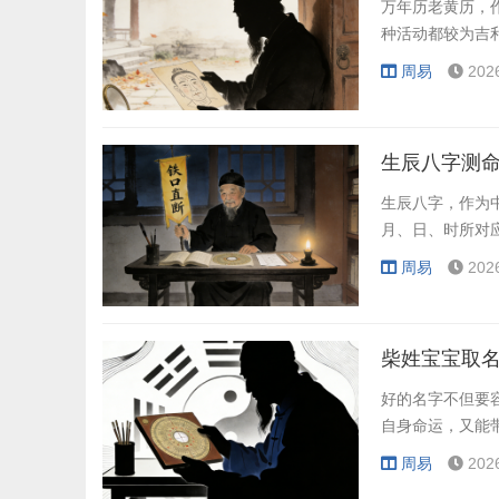
万年历老黄历，
种活动都较为吉
周易
202
生辰八字测命
生辰八字，作为
月、日、时所对
周易
202
柴姓宝宝取
好的名字不但要
自身命运，又能
周易
202