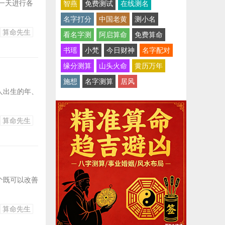
一天进行各
智燕
免费测试
在线测名
名字打分
中国老黄
测小名
算命先生
看名字测
阿启算命
免费算命
书瑶
小梵
今日财神
名字配对
缘分测算
山头火命
黄历万年
施想
名字测算
居风
人出生的年、
算命先生
个既可以改善
算命先生