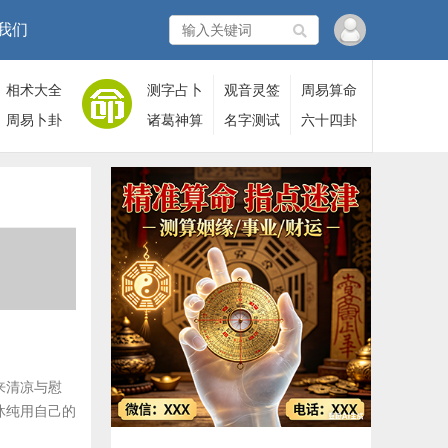
我们
相术大全
测字占卜
观音灵签
周易算命
周易卜卦
诸葛神算
名字测试
六十四卦
来清凉与慰
沐纯用自己的