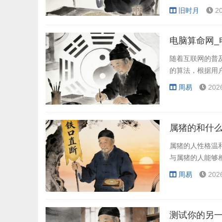
旧时月
2
电脑算命网_
随着互联网的普
的算法，根据用
周易
202
属猪的和什么
属猪的人性格温
与属猪的人能够
周易
202
测试你的另一