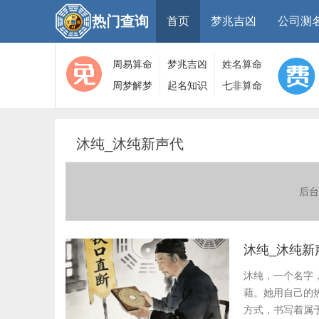
热门查询
首页
梦兆吉凶
公司测
周易算命
梦兆吉凶
姓名算命
周梦解梦
起名知识
七非算命
大全
算命
网
沐纯_沐纯新声代
后台
沐纯_沐纯新
沐纯，一个名字
藉。她用自己的
方式，书写着属