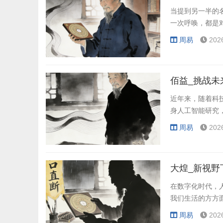
当提到另一半的
一次呼唤，都是
周易
202
佰益_挑战未
近年来，随着科
身人工智能研究
周易
202
大煌_新视野
在数字化时代，
我们生活的方方
周易
202