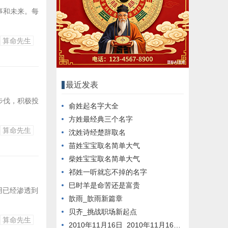
事和未来。每
算命先生
最近发表
步伐，积极投
俞姓起名字大全
方姓最经典三个名字
算命先生
沈姓诗经楚辞取名
苗姓宝宝取名简单大气
柴姓宝宝取名简单大气
祁姓一听就忘不掉的名字
巳时羊是命苦还是富贵
用已经渗透到
歆雨_歆雨新篇章
贝齐_挑战职场新起点
算命先生
2010年11月16日_2010年11月16日新闻回顾