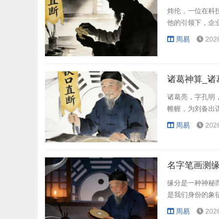
炜伦，一位在科
他的引领下，企
周易
202
诸葛神算_诸
诸葛亮，字孔明
帷幄，为刘备出
周易
202
名字笔画测缘
缘分是一种神秘
是我们身份的象
周易
202