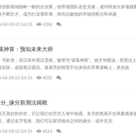
技创新领域独树一帜的企业家，他带领团队攻坚克难，成功研发出多项颠
业不断壮大，成为行业领军者。炜伦以敏锐的市场洞察力和卓越
6-04-09 01:54:33
4356
葛神算：预知未来大师
，号卧龙，东汉末年蜀汉丞相，被誉为“诸葛神算”。他才华横溢，智慧过
谋划策，成就蜀汉霸业。诸葛亮的智慧不仅体现在军事谋略上，更在政
6-04-09 01:54:33
4091
分_缘分新测法揭晓
而又美好的存在，它让我们在茫茫人海中相遇。名字的笔画不仅承载着家
征。通过名字笔画，我们可以探寻彼此之间的缘分，或许在无
6-04-09 01:54:33
4014