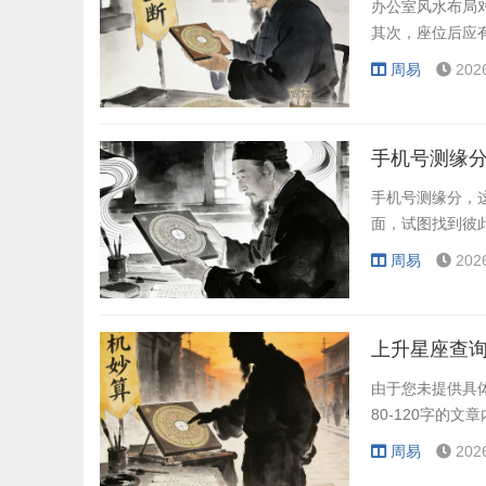
办公室风水布局
其次，座位后应
周易
202
手机号测缘分
手机号测缘分，
面，试图找到彼
周易
202
上升星座查询
由于您未提供具
80-120字的
周易
202