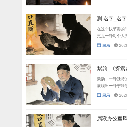
测 名字_名
在这个快节奏的
更是一种对个人
周易
202
紫韵，一种独特
展现出一种宁静
周易
202
属猴办公室风