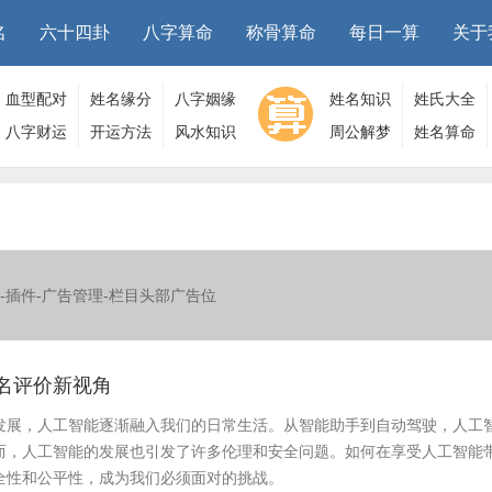
名
六十四卦
八字算命
称骨算命
每日一算
关于
血型配对
姓名缘分
八字姻缘
姓名知识
姓氏大全
八字财运
开运方法
风水知识
周公解梦
姓名算命
-插件-广告管理-栏目头部广告位
名评价新视角
发展，人工智能逐渐融入我们的日常生活。从智能助手到自动驾驶，人工
而，人工智能的发展也引发了许多伦理和安全问题。如何在享受人工智能
全性和公平性，成为我们必须面对的挑战。