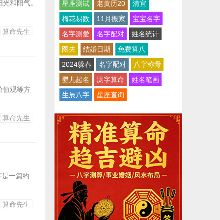
阳光和阳气。
星座测试
老黄历20
清宜
梅花易数
11月搬家
宝宝名字
算命先生
名字测爱
名字配对
姓名统计
图夫
结婚日期
免费算八
2024躲春
名字配对
八字称骨
婴儿起名
测字算命
姓名笔画
价值观等方
生辰八字
星座查询
算命先生
下是一篇约
算命先生