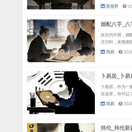
星垂野
2
婚配八字_八
在古代中国，婚
月日时，来预测
周易
202
卜易居_卜易
卜易居，作为一
在这里，你可以
周易
202
炜伦_炜伦新