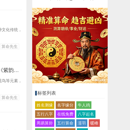
种文化传统，
算命先生
紫韵_《探索紫韵新篇章》 《紫韵新篇启幕时》 《紫韵之旅新启程》 《紫韵新篇待揭晓》
花鸟等元素，
标签列表
算命先生
姓名测缘
名字缘分
牛人鸡
五行八字
在线免费
八字起名
周易算卦
五行算命
濡羽
暖峰