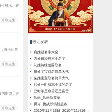
覆性技术。在
算命先生
最近发表
人，善于运筹
俞姓起名字大全
方姓最经典三个名字
算命先生
沈姓诗经楚辞取名
苗姓宝宝取名简单大气
柴姓宝宝取名简单大气
祁姓一听就忘不掉的名字
巳时羊是命苦还是富贵
族的期望，更
歆雨_歆雨新篇章
贝齐_挑战职场新起点
算命先生
2010年11月16日_2010年11月16日新闻回顾