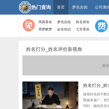
热门查询
首页
梦兆吉凶
公司测
周易算命
梦兆吉凶
姓名算命
周梦解梦
起名知识
七非算命
大全
算命
网
姓名打分_姓名评价新视角
后台
姓名打分_姓
随着科技的不断
围越来越广。然
同时，确保其安