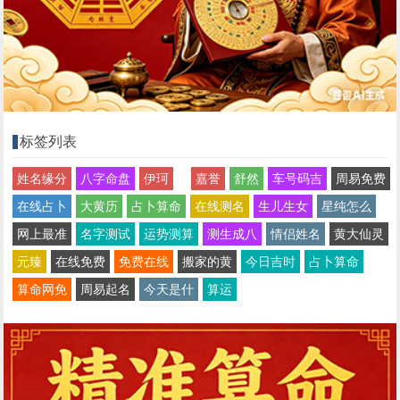
标签列表
姓名缘分
八字命盘
伊珂
嘉誉
舒然
车号码吉
周易免费
在线占卜
大黄历
占卜算命
在线测名
生儿生女
星纯怎么
网上最准
名字测试
运势测算
测生成八
情侣姓名
黄大仙灵
元臻
在线免费
免费在线
搬家的黄
今日吉时
占卜算命
算命网免
周易起名
今天是什
算运