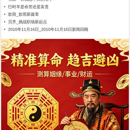
巳时羊是命苦还是富贵
歆雨_歆雨新篇章
贝齐_挑战职场新起点
2010年11月16日_2010年11月16日新闻回顾