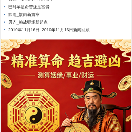
巳时羊是命苦还是富贵
歆雨_歆雨新篇章
贝齐_挑战职场新起点
2010年11月16日_2010年11月16日新闻回顾