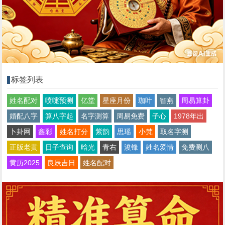
标签列表
姓名配对
喷嚏预测
亿堂
星座月份
珈叶
智燕
周易算卦
婚配八字
算八字起
名字测算
周易免费
子心
1978年出
卜卦网
鑫彩
姓名打分
紫韵
思瑶
小梵
取名字测
正版老黄
日子查询
晗光
青右
浚锋
姓名爱情
免费测八
黄历2025
良辰吉日
姓名配对