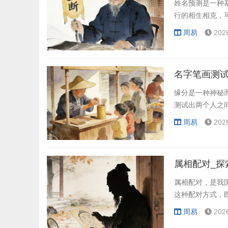
姓名预测是一种
行的相生相克，
周易
202
名字笔画测试
缘分是一种神秘
测试出两个人之
周易
202
属相配对_探
属相配对，是我
这种配对方式，
周易
202