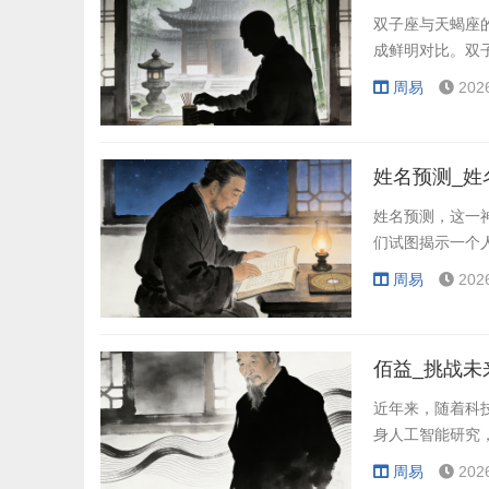
双子座与天蝎座
成鲜明对比。双
周易
202
姓名预测_姓
姓名预测，这一
们试图揭示一个
周易
202
佰益_挑战未
近年来，随着科
身人工智能研究
周易
202