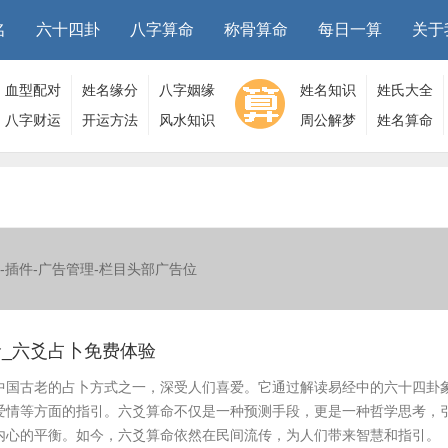
名
六十四卦
八字算命
称骨算命
每日一算
关于
血型配对
姓名缘分
八字姻缘
姓名知识
姓氏大全
八字财运
开运方法
风水知识
周公解梦
姓名算命
-插件-广告管理-栏目头部广告位
_六爻占卜免费体验
中国古老的占卜方式之一，深受人们喜爱。它通过解读易经中的六十四卦
爱情等方面的指引。六爻算命不仅是一种预测手段，更是一种哲学思考，
内心的平衡。如今，六爻算命依然在民间流传，为人们带来智慧和指引。