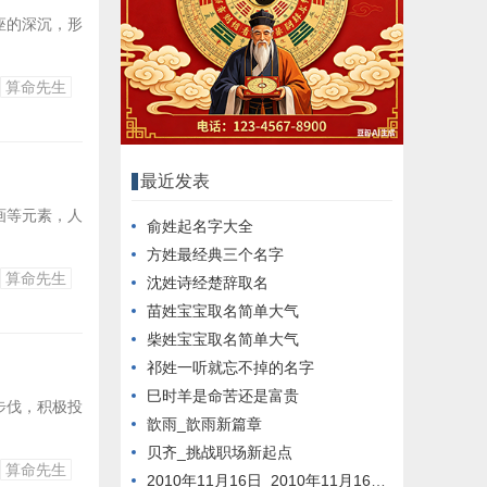
座的深沉，形
算命先生
最近发表
画等元素，人
俞姓起名字大全
方姓最经典三个名字
算命先生
沈姓诗经楚辞取名
苗姓宝宝取名简单大气
柴姓宝宝取名简单大气
祁姓一听就忘不掉的名字
巳时羊是命苦还是富贵
步伐，积极投
歆雨_歆雨新篇章
贝齐_挑战职场新起点
算命先生
2010年11月16日_2010年11月16日新闻回顾