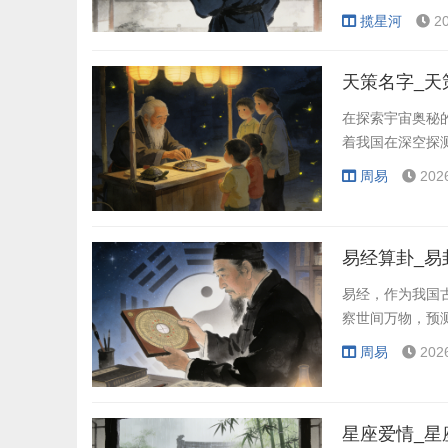
揽星河
2
天策名字_天
在探索宇宙奥秘
着我国在深空探
周易
202
易经算卦_易
易经，作为我国
察世间万物，预
周易
202
星座爱情_星