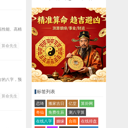
高性能、高精
算命先生
方的八字，预
标签列表
算命先生
恋琦
搬家吉日
亿堂
算卦网
奇仙
免费生辰
测八字算
在线八字
姻缘
合雨
在线排盘