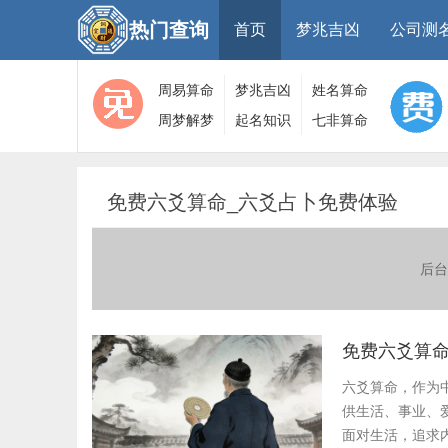
热门查询
首页
梦兆吉凶
公司测
周易算命
梦兆吉凶
姓名算命
周梦解梦
起名知识
七非算命
大全
算命
网
免费六爻算命_六爻占卜免费体验
后台
免费六爻算命
六爻算命，作为
供生活、事业、
面对生活，追求