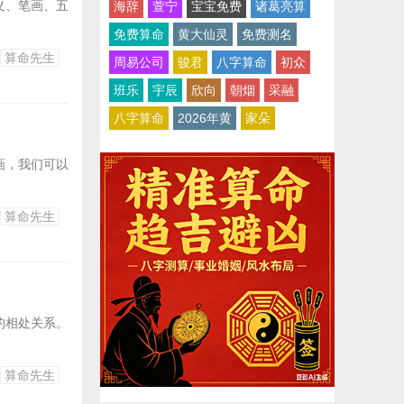
义、笔画、五
海辞
萱宁
宝宝免费
诸葛亮算
免费算命
黄大仙灵
免费测名
算命先生
周易公司
骏君
八字算命
初众
班乐
宇辰
欣向
朝烟
采融
八字算命
2026年黄
家朵
画，我们可以
算命先生
的相处关系。
算命先生