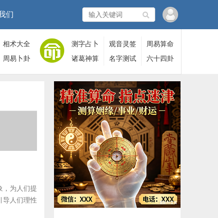
我们
相术大全
测字占卜
观音灵签
周易算命
周易卜卦
诸葛神算
名字测试
六十四卦
象，为人们提
引导人们理性