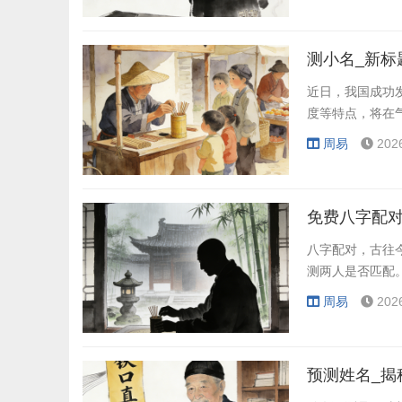
测小名_新标
近日，我国成功
度等特点，将在
周易
202
免费八字配对
八字配对，古往
测两人是否匹配
周易
202
预测姓名_揭