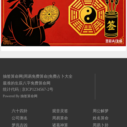
抽签算命网|周易免费算命|免费占卜大全
最准的生辰八字免费算命网
统计代码
|
京ICP1234567-2号
Powered By
抽签算命网
六十四卦
观音灵签
周公解梦
公司测名
周易算命
姓名算命
梦兆吉凶
诸葛神算
周易卜卦