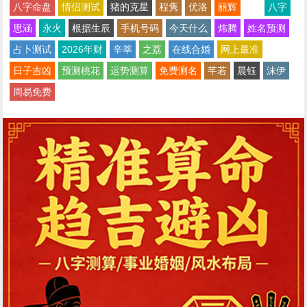
八字命盘
情侣测试
猪的克星
程隽
优洛
丽辉
八字
思涵
永火
根据生辰
手机号码
今天什么
炜腾
姓名预测
占卜测试
2026年财
辛莘
之荔
在线合婚
网上最准
日子吉凶
预测桃花
运势测算
免费测名
芊若
晨钰
沫伊
周易免费