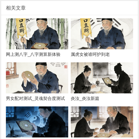
相关文章
网上测八字_八字测算新体验
属虎女被谁呵护到老
男女配对测试_灵魂契合度测试
炎汝_炎汝新篇