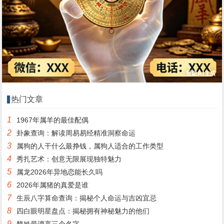
热门文章
1
1967年属羊的最佳配偶
2
卦象查询：解读周易易经精准洞察命运
3
属狗的人干什么最挣钱，属狗人适合的工作类型
4
秀扎艺术：创意无限展现独特魅力
5
属龙2026年异地恋能长久吗
6
2026年属猪的真爱是谁
7
生辰八字算命查询：揭秘个人命运与吉凶宜忌
8
四白眼明星盘点：揭秘拥有神秘魅力的他们
9