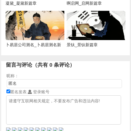
凝黛_凝黛新篇章
啊启网_启网新篇章
卜易居公司测名_卜易居测名新
景钛_景钛新篇章
风向
留言与评论（共有
0
条评论）
昵称：
匿名发表
登录账号