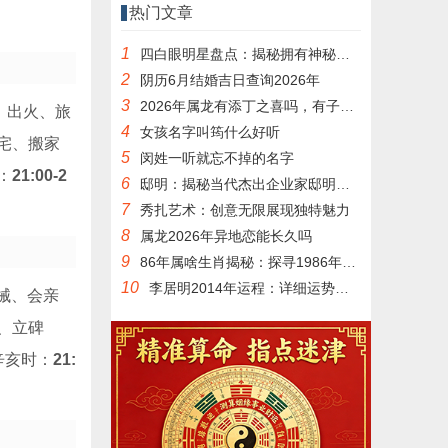
热门文章
1
四白眼明星盘点：揭秘拥有神秘魅力的他们
2
阴历6月结婚吉日查询2026年
3
2026年属龙有添丁之喜吗，有子女运吗
、出火、旅
4
女孩名字叫筠什么好听
入宅、搬家
5
闵姓一听就忘不掉的名字
：
21:00-2
6
邸明：揭秘当代杰出企业家邸明的成功之道
7
秀扎艺术：创意无限展现独特魅力
8
属龙2026年异地恋能长久吗
9
86年属啥生肖揭秘：探寻1986年出生者的生肖属性
10
李居明2014年运程：详细运势分析及运势提升策略
机械、会亲
、立碑
辛亥时：
21: