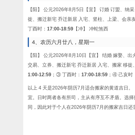
【阳】 公元2026年8月
5
日【宜】 订婚 订盟、纳
徙、搬迁新宅 乔迁新居 入宅、竖柱、上梁、会亲友
丁酉时：
17:00-18:59
【冲】 冲蛇煞西
4、农历六月廿八，星期
一
【阳】 公元2026年8月
10
日【宜】 结婚 嫁娶、出
交易、立券、搬迁新宅 乔迁新居 入宅、搬家 移徙
1:00-12:59
；③ 丁酉时：
17:00-18:59
；④ 己亥时
以上
4
天是2026年阴历7月适合搬家的黄道吉日
宜。日时两者各有所司，主从有序互不矛盾。选择
同，因此对于个人在2026年阴历7月的搬家吉日