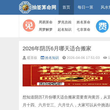
抽签算命网
首页
每日一算
风水
周易算命
梦兆吉凶
姓名算命
周梦解梦
起名知识
七非算命
大全
算命
网
2026年阴历6月哪天适合搬家
暖茶叙
姓名知识
2026-04-06 17:51:03
1
想知道阴历7月份哪天适合搬家需要查询黄历，从宜
月十四、六月廿三、六月廿八，大家可以从中挑选