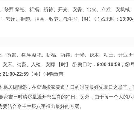
采、祭拜 祭祀、祈福、祈祷、开光、安香、出火、立券、安机械、
、安床、拆卸、挂匾、牧养、教牛马 【时】 ① 乙未时：
13:00-
火、拆卸、祭拜 祭祀、祈福、祈祷、开光、伐木、动土、开业 开
、安床、纳畜、入殓、安葬 【时】 ① 癸巳时：
9:00-10:59
；② 
：
21:00-22:59
【冲】 冲狗煞南
。卜易居提醒您，在查询搬家黄道吉日的时候最好先取日之忌宜，
搬家吉日时请尽量避开您生肖的冲日。另外，由于每一个人的八
还需要结合命主生辰八字得出最好的方案。