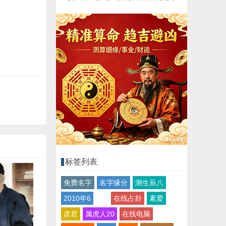
标签列表
免费名字
名字缘分
测生辰八
2010年6
在线占卦
素爱
彦君
属虎人20
在线电脑