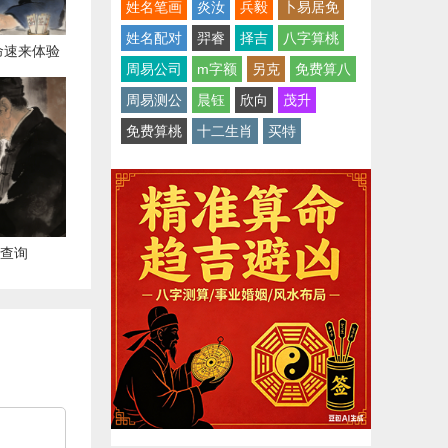
姓名笔画
炎汝
兵毅
卜易居免
姓名配对
羿睿
择吉
八字算桃
命速来体验
周易公司
m字额
另克
免费算八
周易测公
晨钰
欣向
茂升
免费算桃
十二生肖
买特
日查询