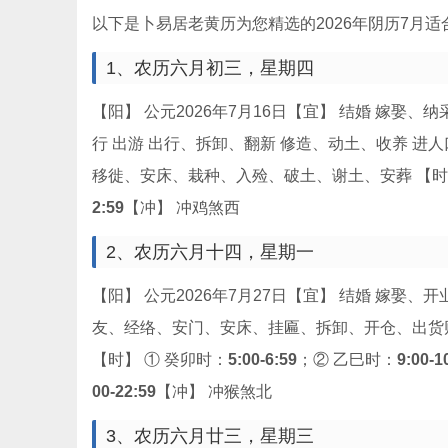
以下是卜易居老黄历为您精选的2026年阴历7月
1、农历六月初三，星期
四
【阳】 公元2026年7月
16
日【宜】 结婚 嫁娶、纳
行 出游 出行、拆卸、翻新 修造、动土、收养 进
移徙、安床、栽种、入殓、破土、谢土、安葬 【时
2:59
【冲】 冲鸡煞西
2、农历六月十四，星期
一
【阳】 公元2026年7月
27
日【宜】 结婚 嫁娶、开
友、经络、安门、安床、挂匾、拆卸、开仓、出货
【时】 ① 癸卯时：
5:00-6:59
；② 乙巳时：
9:00-1
00-22:59
【冲】 冲猴煞北
3、农历六月廿三，星期
三