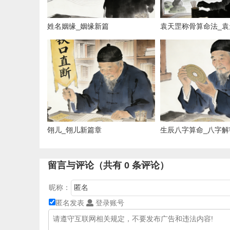
姓名姻缘_姻缘新篇
袁天罡称骨算命法_袁
诀
翎儿_翎儿新篇章
生辰八字算命_八字解
谜
留言与评论（共有
0
条评论）
昵称：
匿名发表
登录账号