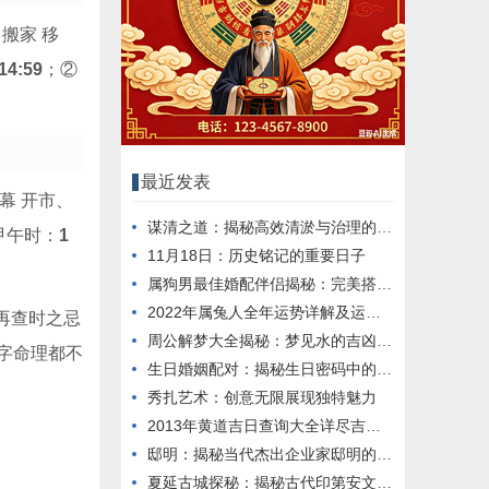
搬家 移
14:59
；②
最近发表
幕 开市、
谋清之道：揭秘高效清淤与治理的秘诀
甲午时：
1
11月18日：历史铭记的重要日子
属狗男最佳婚配伴侣揭秘：完美搭配大揭秘
2022年属兔人全年运势详解及运势分析
再查时之忌
周公解梦大全揭秘：梦见水的吉凶预兆
字命理都不
生日婚姻配对：揭秘生日密码中的爱情缘分
秀扎艺术：创意无限展现独特魅力
2013年黄道吉日查询大全详尽吉日资讯推荐
邸明：揭秘当代杰出企业家邸明的成功之道
夏延古城探秘：揭秘古代印第安文明的历史足迹