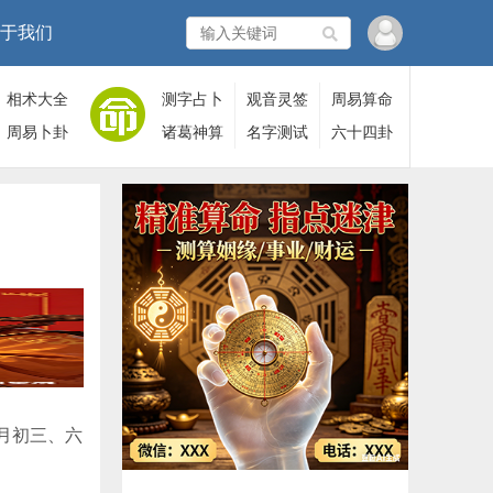
于我们
相术大全
测字占卜
观音灵签
周易算命
周易卜卦
诸葛神算
名字测试
六十四卦
月初三、六