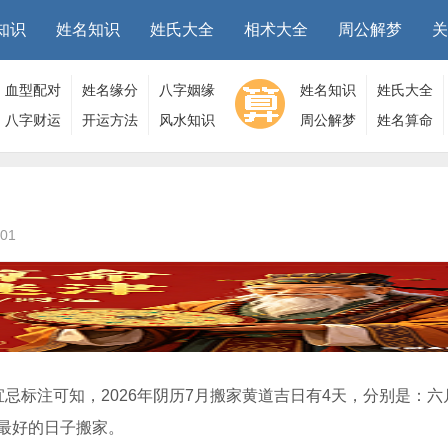
知识
姓名知识
姓氏大全
相术大全
周公解梦
关
血型配对
姓名缘分
八字姻缘
姓名知识
姓氏大全
八字财运
开运方法
风水知识
周公解梦
姓名算命
01
忌标注可知，2026年阴历7月搬家黄道吉日有4天，分别是：六
最好的日子搬家。