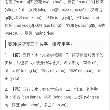
恩潼 (ēn tóng)[3] 望花 (wàng huā) 、茂爱 (mào ài)[4] 松潇
(sōng xiāo) 、兴茂 (xīng mào)[5] 国秋 (guó qiū) 、义琦 (yì
qí)[6] 玮绚 (wěi xuàn) 、庆颐 (qìng yí)[7] 小绥 (xiǎo suí) 、
建乐 (jiàn yuè)[8] 穗虹 (suì hóng) 、羽湘 (yǔ xiāng)[9] 乐秀
(yuè xiù) 、凰凤 (huáng fèng)
魏姓最漂亮三个名字（推荐用字）
1、
【甫】
五行：水；姓名学笔画：7。甫字原是对男子的
美称，后也表示大或开始等意义。名字举例：甫晋 (fǔ jì
n)、孟甫 (mèng fǔ)、甫远 (fǔ yuǎn)、甫权 (fǔ quán)、宜
甫 (yí fǔ)。
2、
【添】
五行：水；姓名学笔画：12。增加。名字举
例：添良 (tiān liáng)、鸿添 (hóng tiān)、永添 (yǒng tiā
n)、添蓬 (tiān péng)、添涯 (tiān yá)。