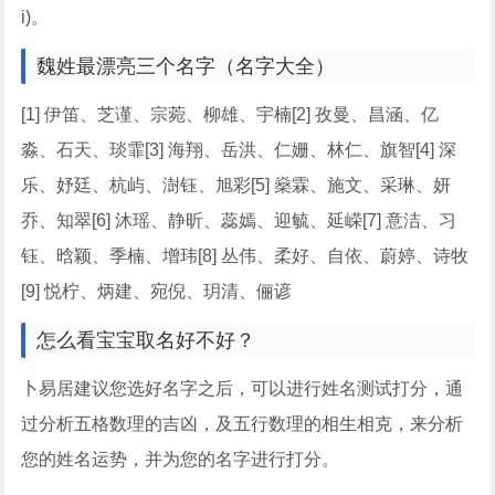
i)。
魏姓最漂亮三个名字（名字大全）
[1] 伊笛、芝谨、宗菀、柳雄、宇楠[2] 孜曼、昌涵、亿
淼、石天、琰霏[3] 海翔、岳洪、仁姗、林仁、旗智[4] 深
乐、妤廷、杭屿、澍钰、旭彩[5] 燊霖、施文、采琳、妍
乔、知翠[6] 沐瑶、静昕、蕊嫣、迎毓、延嵘[7] 意洁、习
钰、晗颖、季楠、增玮[8] 丛伟、柔好、自依、蔚婷、诗牧
[9] 悦柠、炳建、宛倪、玥清、俪谚
怎么看宝宝取名好不好？
卜易居建议您选好名字之后，可以进行姓名测试打分，通
过分析五格数理的吉凶，及五行数理的相生相克，来分析
您的姓名运势，并为您的名字进行打分。