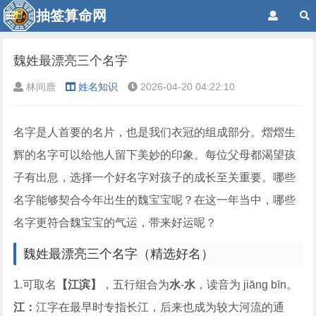
抽签算命网
魏姓最漂亮三个名字
林间鹿
姓名知识
2026-04-20 04:22:10
名字是人首要的名片，也是我们衣冠的组成部分。熠熠生
辉的名字可以给他人留下美妙的印象。每位父母都渴望孩
子有出息，选择一个好名字对孩子的成长至关重要。哪些
名字能够契合今年出生的魏宝宝呢？在这一年当中，哪些
名字更符合魏宝宝的气运，带来好运呢？
魏姓最漂亮三个名字（精选好名）
1.可取名
【江滨】
，五行组合为
水
-
水
，读音为 jiāng bīn。
江：
江字在最早时专指长江，后来也成为较大河流的通