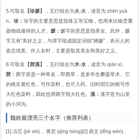
5.可取名
【珍媛】
，五行组合为
火
-
火
，读音为 zhēn yuá
n。
珍：
珍字的主要意思是指珠玉等宝物，也用来比喻贵重
器物或难得的人才。
媛：
媛字的意思是指美女。此外，媛
字又有”美好之义，与弹字组成固定词组“婵媛”，表示人的
姿态优美。作人名时，主要是取其美女和美好之义。
6.可取名
【茜溪】
，五行组合为
木
-
水
，读音为 qiàn xī。
茜：
茜字原是一种草名，即茜草，是多年生攀援草木。它
的根呈黄红色，可作染料，也可入药。旧时因它的根可作
大红色染料，因此也用茜字指大红色。
溪：
溪字意为山里
的小河沟。
魏姓最漂亮三个名字（推荐列表）
[1] 洁芯 (jié xīn) 、青宏 (qīng hóng)[2] 鼎文 (dǐng wén) 、