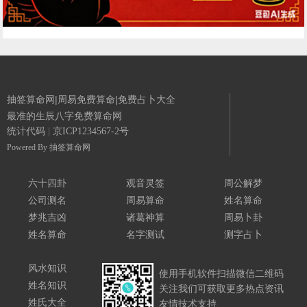
抽签算命网|周易免费算命|免费占卜大全
最准的生辰八字免费算命网
统计代码
|
京ICP1234567-2号
Powered By
抽签算命网
六十四卦
观音灵签
周公解梦
公司测名
周易算命
姓名算命
梦兆吉凶
诸葛神算
周易卜卦
姓名算命
名字测试
测字占卜
风水知识
使用手机软件扫描微信二维码
姓名知识
关注我们可获取更多热点资讯
姓氏大全
友情技术支持