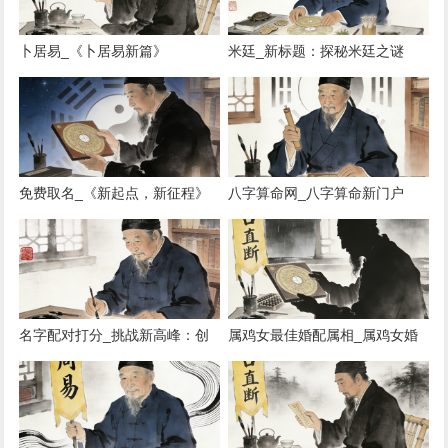
卜居易_《卜居易新篇》
米廷_新标题：探秘米廷之谜
免费取名_《新起点，新征程》
八字算命网_八字算命新门户
《启航新篇》 《崭新篇章》
《未来启航》 《新征途》
名字配对打分_挑战新高峰：创
属鸡女最佳婚配属相_属鸡女婚
新未来
配秘籍