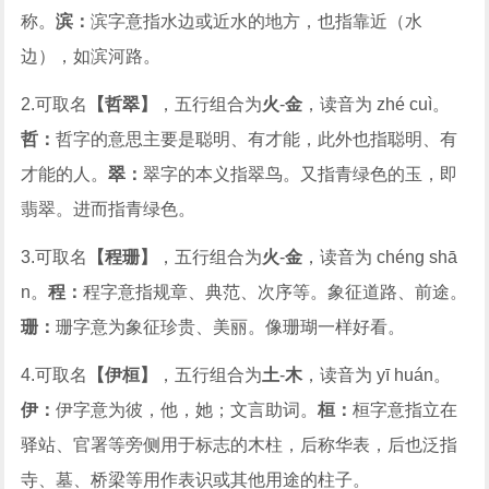
称。
滨：
滨字意指水边或近水的地方，也指靠近（水
边），如滨河路。
2.可取名
【哲翠】
，五行组合为
火
-
金
，读音为 zhé cuì。
哲：
哲字的意思主要是聪明、有才能，此外也指聪明、有
才能的人。
翠：
翠字的本义指翠鸟。又指青绿色的玉，即
翡翠。进而指青绿色。
3.可取名
【程珊】
，五行组合为
火
-
金
，读音为 chéng shā
n。
程：
程字意指规章、典范、次序等。象征道路、前途。
珊：
珊字意为象征珍贵、美丽。像珊瑚一样好看。
4.可取名
【伊桓】
，五行组合为
土
-
木
，读音为 yī huán。
伊：
伊字意为彼，他，她；文言助词。
桓：
桓字意指立在
驿站、官署等旁侧用于标志的木柱，后称华表，后也泛指
寺、墓、桥梁等用作表识或其他用途的柱子。