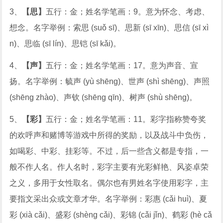
3、
【思】
五行：金；姓名学笔画：9。意为怀念、考虑、
想念。名字举例：索思 (suǒ sī)、思新 (sī xīn)、思信 (sī xì
n)、思临 (sī lín)、思铠 (sī kǎi)。
4、
【声】
五行：金；姓名学笔画：17。意为声音、宣
扬。名字举例：毓声 (yù shēng)、世声 (shì shēng)、声照
(shēng zhào)、声钦 (shēng qīn)、树声 (shù shēng)。
5、
【彩】
五行：金；姓名学笔画：11。彩字指称赞夸奖
的欢呼声和赌博等游戏中所得的奖励，以及战斗中负伤，
如喝彩、中彩、挂彩等。不过，后一些含义都是专指，一
般不作人名。作人名时，彩字主要有光彩鲜艳、风姿卓荣
之义，多用于女性取名。偶尔也有男姓名字使用彩字，主
要指文采出众或文章才华。名字举例：彩惠 (cǎi huì)、夏
彩 (xià cǎi)、盛彩 (shèng cǎi)、彩锦 (cǎi jǐn)、鹤彩 (hè cǎ