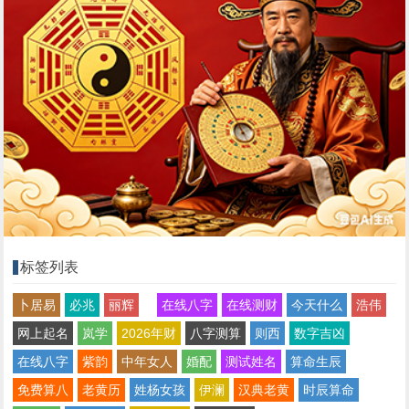
标签列表
卜居易
必兆
丽辉
在线八字
在线测财
今天什么
浩伟
网上起名
岚学
2026年财
八字测算
则西
数字吉凶
在线八字
紫韵
中年女人
婚配
测试姓名
算命生辰
免费算八
老黄历
姓杨女孩
伊澜
汉典老黄
时辰算命