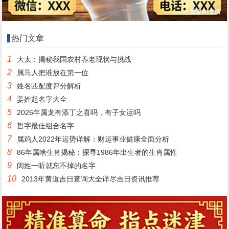
热门文章
1
大太：揭秘我国农村养老现状与挑战
2
属马人把谁放在第一位
3
姓名匹配度评分解析
4
姜姓起名字大全
5
2026年属龙有添丁之喜吗，有子女运吗
6
哲字最佳组合名字
7
属鸡人2022年运势详解：财运事业健康全面分析
8
86年属啥生肖揭秘：探寻1986年出生者的生肖属性
9
闵姓一听就忘不掉的名字
10
2013年黄道吉日查询大全详尽吉日资讯推荐