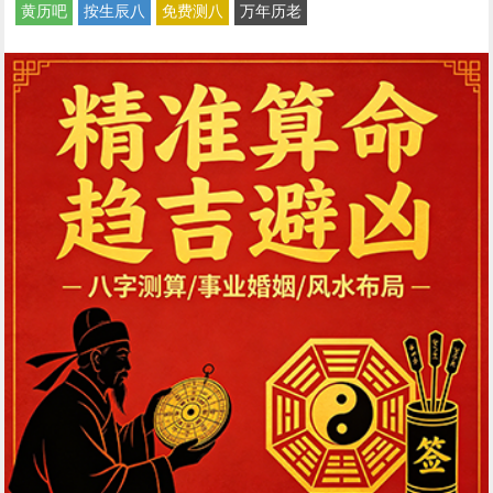
黄历吧
按生辰八
免费测八
万年历老