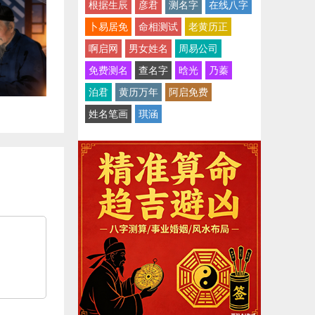
根据生辰
彦君
测名字
在线八字
卜易居免
命相测试
老黄历正
啊启网
男女姓名
周易公司
免费测名
查名字
晗光
乃蓁
泊君
黄历万年
阿启免费
姓名笔画
琪涵