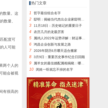
热门文章
1
哲字最佳组合名字
的数量。这
2
邸明：揭秘当代杰出企业家邸明的成功之道
母的数量、
3
11月18日：历史铭记的重要日子
4
农历几月的龙最厉害
5
属鸡人2022年运势详解：财运事业健康全面分析
的匹配度可
6
鸿昌企业创新与发展之路
同的人可能
7
2026年阴历6月哪天适合搬家
8
3月9日：重要历史事件纪念日回顾
9
属羊女的最佳婚配属相揭晓：哪几个生肖最适合
果两个人的
10
闵姓一听就忘不掉的名字
可能会被视
间有很高的