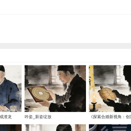
成渣龙
吟姿_新姿绽放
《探索合婚新视角：创
解读》