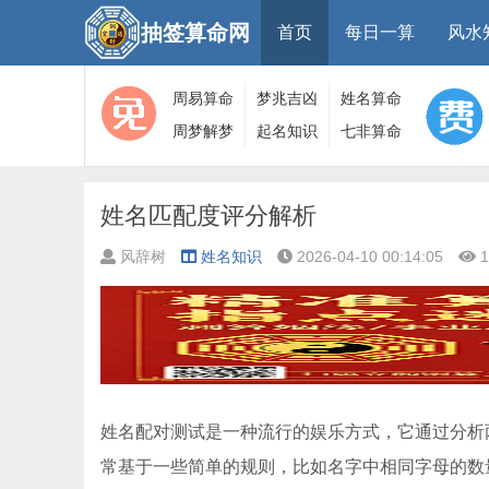
抽签算命网
首页
每日一算
风水
周易算命
梦兆吉凶
姓名算命
周梦解梦
起名知识
七非算命
大全
算命
网
姓名匹配度评分解析
风辞树
姓名知识
2026-04-10 00:14:05
1
姓名配对测试是一种流行的娱乐方式，它通过分析
常基于一些简单的规则，比如名字中相同字母的数