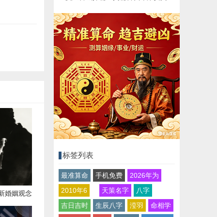
标签列表
最准算命
手机免费
2026年为
2010年6
天策名字
八字
新婚姻观念
吉日吉时
生辰八字
滢羽
命相学