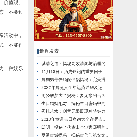
、价值观、
态，不要过
亲活动中，
式，不能作
最近发表
谋清之道：揭秘高效清淤与治理的秘诀
为一种娱乐
11月18日：历史铭记的重要日子
属狗男最佳婚配伴侣揭秘：完美搭配大揭秘
2022年属兔人全年运势详解及运势分析
周公解梦大全揭秘：梦见水的吉凶预兆
生日婚姻配对：揭秘生日密码中的爱情缘分
秀扎艺术：创意无限展现独特魅力
2013年黄道吉日查询大全详尽吉日资讯推荐
邸明：揭秘当代杰出企业家邸明的成功之道
夏延古城探秘：揭秘古代印第安文明的历史足迹