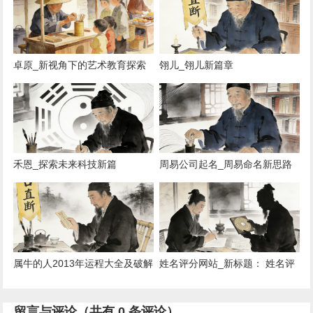
章》 《新锐牛人风云》
卓原_新视角下的艺术教育探索
翎儿_翎儿新篇章
禾恩_探索未来科技新篇
周易公司起名_周易命名新思路
属牛的人2013年运程大全及破解
姓名评分网站_新标题： 姓名评
_属牛2013运势揭秘
分平台盘点
留言与评论（共有
0
条评论）