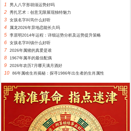
1
男人八字形胡须运势好吗
2
秀扎艺术：创意无限展现独特魅力
3
女孩名字叫筠什么好听
4
属龙2026年异地恋能长久吗
5
李居明2014年运程：详细运势分析及运势提升策略
6
女孩名字叫镇什么好听
7
2026年属猪的真爱是谁
8
1967年属羊的最佳配偶
9
2026年农历7月哪天满月酒好
10
86年属啥生肖揭秘：探寻1986年出生者的生肖属性